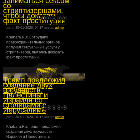
заниматься сексом
со
стриптизершами,
чтобы доказать
факт проституции
дата:
30-01-2020, 04:17
автор:
admin
Khabara.Ru: Сотрудник
правоохранительных органов
получал сексуальные услуги у
стриптизерш, пытаясь доказать
факт проституции.
Трамп предложил
создание двух
комментарии:
0
| просмотров:
0
|
государств:
раздел:
Новости
Палестины и
Израиля со
столицами в
Иерусалиме
дата:
30-01-2020, 04:17
автор:
admin
Khabara.Ru: Трамп предложил
создание двух государств -
Израиля и Палестины, с