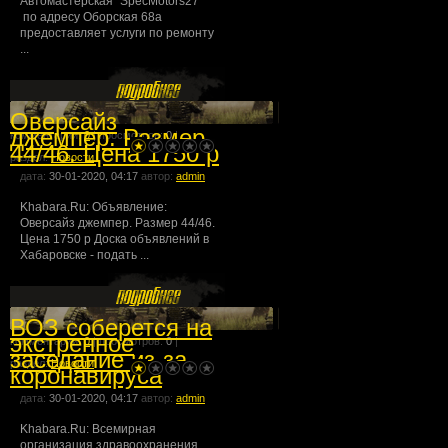
Автомастерская "SpecMotors27"
по адресу Оборская 68а
предоставляет услуги по ремонту
...
Оверсайз
джемпер. Размер
комментарии:
0
| просмотров:
0
|
44/46. Цена 1750 р
раздел:
Новости
дата:
30-01-2020, 04:17
автор:
admin
Khabara.Ru: Объявление:
Оверсайз джемпер. Размер 44/46.
Цена 1750 р Доска объявлений в
Хабаровске - подать ...
ВОЗ соберется на
экстренное
комментарии:
0
| просмотров:
0
|
заседание из-за
раздел:
Новости
коронавируса
дата:
30-01-2020, 04:17
автор:
admin
Khabara.Ru: Всемирная
организация здравоохранения