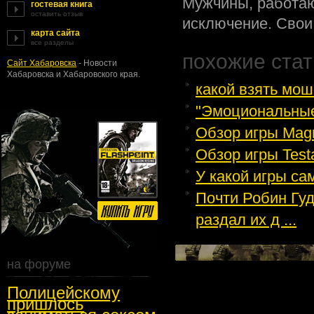
Мужчины, работаю
гостевая книга
оставить отзыв
исключение. Сво
карта сайта
все разделы
похожие стат
Сайт Хабаровска
- Новости
Хабаровска и Хабаровского края.
какой взять мош
"Эмоциональные
Обзор игры Magr
Обзор игры Test
У какой игры с
Почти Робин Гуд
раздал их д ...
на форуме
Полицейскому
пришлось