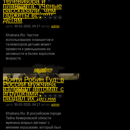
телевизора и
комментарии:
0
| просмотров:
0
|
планшета: ученые
раздел:
Новости
рассказали, чем
гаджеты вредят
детям
дата:
30-01-2020, 04:17
автор:
admin
Khabara.Ru: Частое
использование планшетов и
телевизоров детьми может
привести к уменьшению их
активности в более взрослом
возрасте.
Почти Робин Гуд: в
России мужчина
комментарии:
0
| просмотров:
0
|
взломал автомат с
раздел:
Новости
игрушками и
раздал их детям
дата:
30-01-2020, 04:17
автор:
admin
Khabara.Ru: В российском городе
Тайга Кемеровской области
мужчина вскрыл автомат с
мягкими игрушками, который был