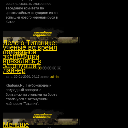
решила созвать экстренное
заседание комитета по
чрезвычайным ситуациям из-за
вспышки нового коронавируса в
Китае.
Дело о Титанике:
ученые во время
комментарии:
0
| просмотров:
0
|
подводной
раздел:
Новости
экспедиции
врезались в
затонувший
лайнер
дата:
30-01-2020, 04:17
автор:
admin
Khabara.Ru: Глубоководный
подводный аппарат с
британскими учеными на борту
столкнулся с затонувшим
лайнером "Титаник".
Меньше