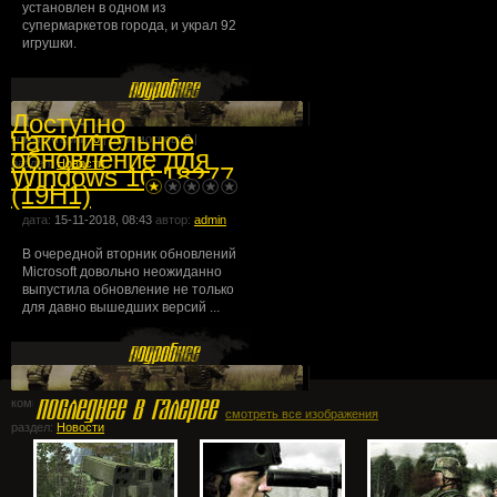
установлен в одном из
супермаркетов города, и украл 92
игрушки.
Доступно
накопительное
комментарии:
0
| просмотров:
0
|
обновление для
раздел:
Новости
Windows 10 18277
(19H1)
дата:
15-11-2018, 08:43
автор:
admin
В очередной вторник обновлений
Microsoft довольно неожиданно
выпустила обновление не только
для давно вышедших версий ...
комментарии:
0
| просмотров:
0
|
смотреть все изображения
раздел:
Новости