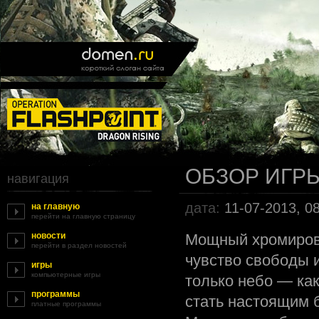
ОБЗОР ИГРЫ
навигация
дата:
11-07-2013, 0
на главную
перейти на главную страницу
новости
Мощный хромирова
перейти в раздел новостей
чувство свободы и
игры
компьютерные игры
только небо — ка
программы
стать настоящим б
платные программы