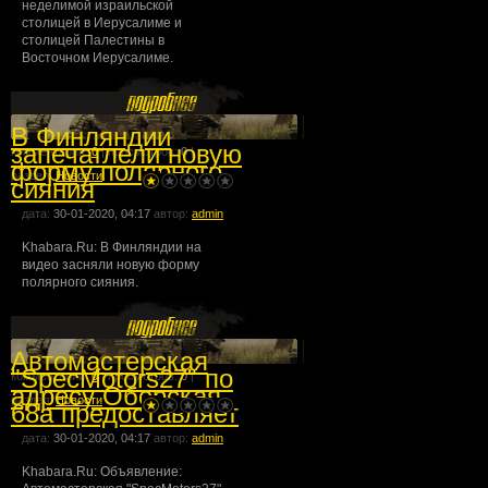
неделимой израильской
столицей в Иерусалиме и
столицей Палестины в
Восточном Иерусалиме.
В Финляндии
запечатлели новую
комментарии:
0
| просмотров:
0
|
форму полярного
раздел:
Новости
сияния
дата:
30-01-2020, 04:17
автор:
admin
Khabara.Ru: В Финляндии на
видео засняли новую форму
полярного сияния.
Автомастерская
"SpecMotors27" по
комментарии:
0
| просмотров:
0
|
адресу Оборская
раздел:
Новости
68а предоставляет
дата:
30-01-2020, 04:17
автор:
admin
Khabara.Ru: Объявление: