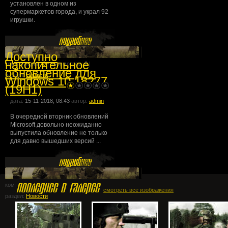
установлен в одном из
супермаркетов города, и украл 92
игрушки.
Доступно
накопительное
комментарии:
0
| просмотров:
0
|
обновление для
раздел:
Новости
Windows 10 18277
(19H1)
дата:
15-11-2018, 08:43
автор:
admin
В очередной вторник обновлений
Microsoft довольно неожиданно
выпустила обновление не только
для давно вышедших версий ...
комментарии:
0
| просмотров:
0
|
смотреть все изображения
раздел:
Новости