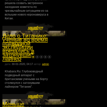
решила созвать экстренное
заседание комитета по
чрезвычайным ситуациям из-за
вспышки нового коронавируса в
Китае.
Дело о Титанике:
ученые во время
комментарии:
0
| просмотров:
0
|
подводной
раздел:
Новости
экспедиции
врезались в
затонувший
лайнер
дата:
30-01-2020, 04:17
автор:
admin
Khabara.Ru: Глубоководный
подводный аппарат с
британскими учеными на борту
столкнулся с затонувшим
лайнером "Титаник".
Меньше