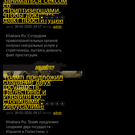
заниматься сексом
со
стриптизершами,
чтобы доказать
факт проституции
дата:
30-01-2020, 04:17
автор:
admin
Khabara.Ru: Сотрудник
правоохранительных органов
получал сексуальные услуги у
стриптизерш, пытаясь доказать
факт проституции.
Трамп предложил
создание двух
комментарии:
0
| просмотров:
0
|
государств:
раздел:
Новости
Палестины и
Израиля со
столицами в
Иерусалиме
дата:
30-01-2020, 04:17
автор:
admin
Khabara.Ru: Трамп предложил
создание двух государств -
Израиля и Палестины, с