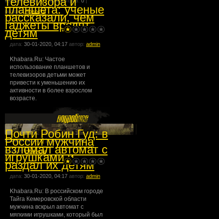
телевизора и
комментарии:
0
| просмотров:
0
|
планшета: ученые
раздел:
Новости
рассказали, чем
гаджеты вредят
детям
дата:
30-01-2020, 04:17
автор:
admin
Khabara.Ru: Частое
использование планшетов и
телевизоров детьми может
привести к уменьшению их
активности в более взрослом
возрасте.
Почти Робин Гуд: в
России мужчина
комментарии:
0
| просмотров:
0
|
взломал автомат с
раздел:
Новости
игрушками и
раздал их детям
дата:
30-01-2020, 04:17
автор:
admin
Khabara.Ru: В российском городе
Тайга Кемеровской области
мужчина вскрыл автомат с
мягкими игрушками, который был