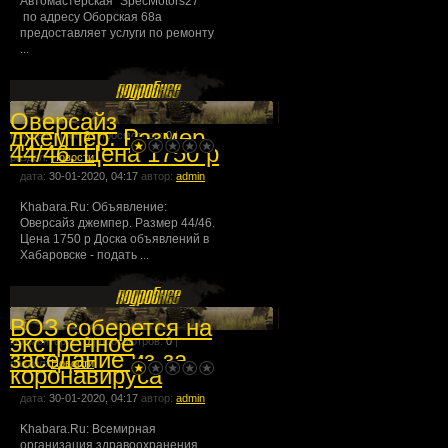
Автомастерская "SpecMotors27"
по адресу Оборская 68а
предоставляет услуги по ремонту
...
Оверсайз
джемпер. Размер
комментарии:
0
| просмотров:
0
|
44/46. Цена 1750 р
раздел:
Новости
дата:
30-01-2020, 04:17
автор:
admin
Khabara.Ru: Объявление:
Оверсайз джемпер. Размер 44/46.
Цена 1750 р Доска объявлений в
Хабаровске - подать ...
ВОЗ соберется на
экстренное
комментарии:
0
| просмотров:
0
|
заседание из-за
раздел:
Новости
коронавируса
дата:
30-01-2020, 04:17
автор:
admin
Khabara.Ru: Всемирная
организация здравоохранения