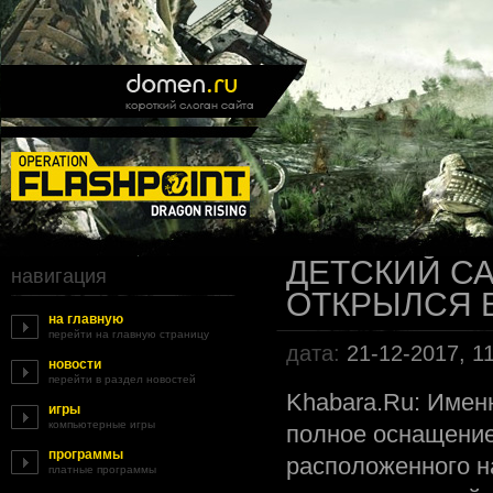
ДЕТСКИЙ СА
навигация
ОТКРЫЛСЯ 
на главную
перейти на главную страницу
дата:
21-12-2017, 1
новости
перейти в раздел новостей
Khabara.Ru: Имен
игры
компьютерные игры
полное оснащение
программы
расположенного н
платные программы