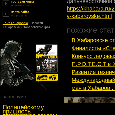
дальневосточной с
гостевая книга
оставить отзыв
https://khabara.ru/2
карта сайта
v-xabarovske.html
все разделы
Сайт Хабаровска
- Новости
Хабаровска и Хабаровского края.
похожие стат
В Хабаровске о
Финалисты «Сте
Конкурс ледовых
П.Р.О.Т.Е.С.Т в
Развитие технич
Международный 
мая в Хабаров ..
на форуме
Полицейскому
пришлось