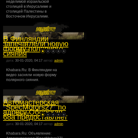
неделимой израильской
столицей в Иерусалиме и
столицей Палестины в
Восточном Иерусалиме.
В Финляндии
запечатлели новую
комментарии:
0
| просмотров:
0
|
форму полярного
раздел:
Новости
сияния
дата:
30-01-2020, 04:17
автор:
admin
Khabara.Ru: В Финляндии на
видео засняли новую форму
полярного сияния.
Автомастерская
"SpecMotors27" по
комментарии:
0
| просмотров:
0
|
адресу Оборская
раздел:
Новости
68а предоставляет
дата:
30-01-2020, 04:17
автор:
admin
Khabara.Ru: Объявление: