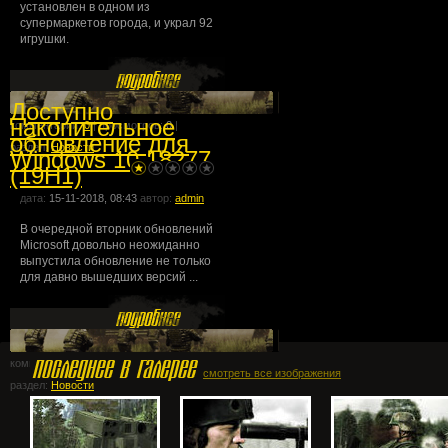
установлен в одном из
супермаркетов города, и украл 92
игрушки.
Доступно
накопительное
комментарии:
0
| просмотров:
0
|
обновление для
раздел:
Новости
Windows 10 18277
(19H1)
дата:
15-11-2018, 08:43
автор:
admin
В очередной вторник обновлений
Microsoft довольно неожиданно
выпустила обновление не только
для давно вышедших версий ...
комментарии:
0
| просмотров:
0
|
смотреть все изображения
раздел:
Новости