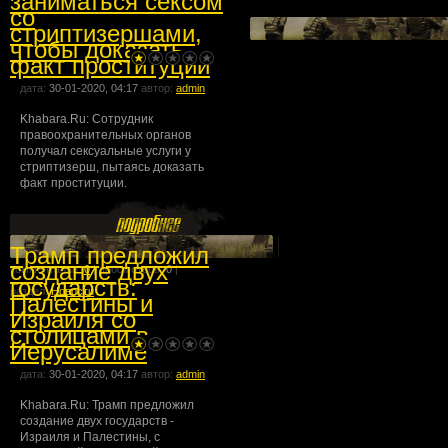
заниматься сексом
со
стриптизершами,
чтобы доказать
факт проституции
дата:
30-01-2020, 04:17
автор:
admin
Khabara.Ru: Сотрудник
правоохранительных органов
получал сексуальные услуги у
стриптизерш, пытаясь доказать
факт проституции.
Трамп предложил
создание двух
комментарии:
0
| просмотров:
0
|
государств:
раздел:
Новости
Палестины и
Израиля со
столицами в
Иерусалиме
дата:
30-01-2020, 04:17
автор:
admin
Khabara.Ru: Трамп предложил
создание двух государств -
Израиля и Палестины, с