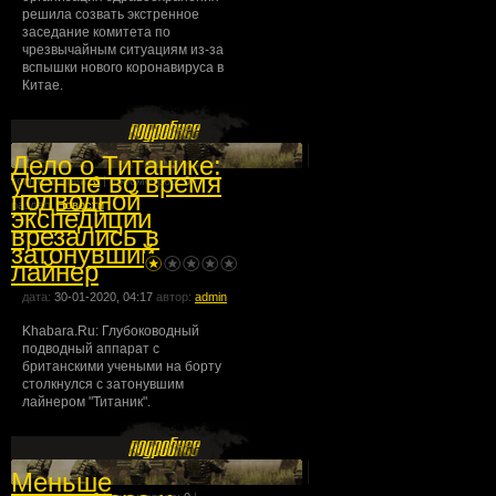
решила созвать экстренное
заседание комитета по
чрезвычайным ситуациям из-за
вспышки нового коронавируса в
Китае.
Дело о Титанике:
ученые во время
комментарии:
0
| просмотров:
0
|
подводной
раздел:
Новости
экспедиции
врезались в
затонувший
лайнер
дата:
30-01-2020, 04:17
автор:
admin
Khabara.Ru: Глубоководный
подводный аппарат с
британскими учеными на борту
столкнулся с затонувшим
лайнером "Титаник".
Меньше