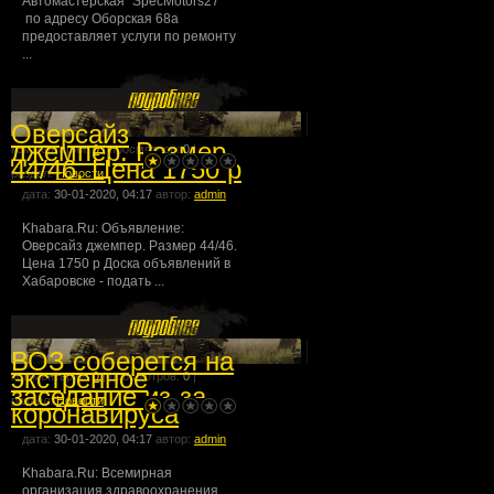
Автомастерская "SpecMotors27"
по адресу Оборская 68а
предоставляет услуги по ремонту
...
Оверсайз
джемпер. Размер
комментарии:
0
| просмотров:
0
|
44/46. Цена 1750 р
раздел:
Новости
дата:
30-01-2020, 04:17
автор:
admin
Khabara.Ru: Объявление:
Оверсайз джемпер. Размер 44/46.
Цена 1750 р Доска объявлений в
Хабаровске - подать ...
ВОЗ соберется на
экстренное
комментарии:
0
| просмотров:
0
|
заседание из-за
раздел:
Новости
коронавируса
дата:
30-01-2020, 04:17
автор:
admin
Khabara.Ru: Всемирная
организация здравоохранения