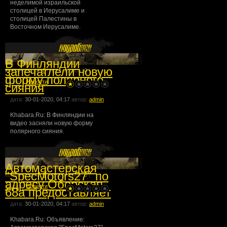
неделимой израильской
столицей в Иерусалиме и
столицей Палестины в
Восточном Иерусалиме.
В Финляндии
запечатлели новую
комментарии:
0
| просмотров:
0
|
форму полярного
раздел:
Новости
сияния
дата:
30-01-2020, 04:17
автор:
admin
Khabara.Ru: В Финляндии на
видео засняли новую форму
полярного сияния.
Автомастерская
"SpecMotors27" по
комментарии:
0
| просмотров:
0
|
адресу Оборская
раздел:
Новости
68а предоставляет
дата:
30-01-2020, 04:17
автор:
admin
Khabara.Ru: Объявление: