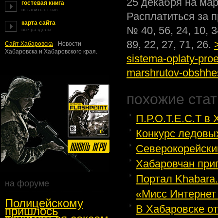
25 декабря на ма
гостевая книга
оставить отзыв
Расплатиться за п
карта сайта
№ 40, 56, 24, 10, 34
все разделы
89, 22, 27, 71, 26.
Сайт Хабаровска
- Новости
Хабаровска и Хабаровского края.
sistema-oplaty-pro
marshrutov-obshhe
похожие стат
П.Р.О.Т.Е.С.Т в
Конкурс ледовых
Северокорейски
Хабаровчан при
Портал Khabara
на форуме
«Мисс Интернет 
Полицейскому
В Хабаровске о
пришлось