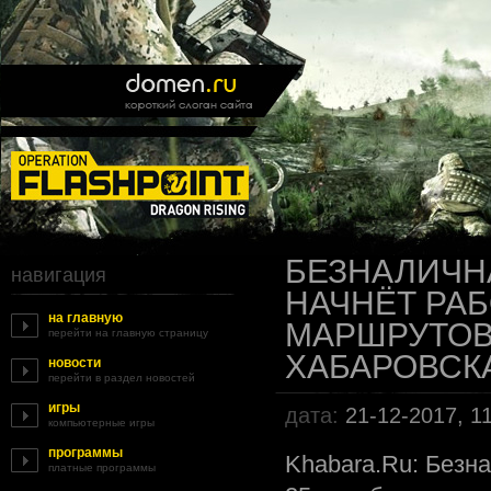
БЕЗНАЛИЧН
навигация
НАЧНЁТ РАБ
на главную
МАРШРУТОВ
перейти на главную страницу
ХАБАРОВСК
новости
перейти в раздел новостей
игры
дата:
21-12-2017, 1
компьютерные игры
программы
Khabara.Ru: Безн
платные программы