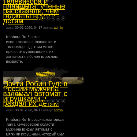
телевизора и
комментарии:
0
| просмотров:
0
|
планшета: ученые
раздел:
Новости
рассказали, чем
гаджеты вредят
детям
дата:
30-01-2020, 04:17
автор:
admin
Khabara.Ru: Частое
использование планшетов и
телевизоров детьми может
привести к уменьшению их
активности в более взрослом
возрасте.
Почти Робин Гуд: в
России мужчина
комментарии:
0
| просмотров:
0
|
взломал автомат с
раздел:
Новости
игрушками и
раздал их детям
дата:
30-01-2020, 04:17
автор:
admin
Khabara.Ru: В российском городе
Тайга Кемеровской области
мужчина вскрыл автомат с
мягкими игрушками, который был