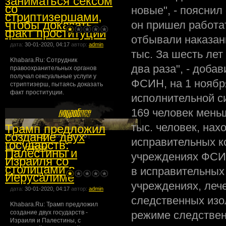
заниматься сексом
со
новые", - пояснил
стриптизершами,
чтобы доказать
он пришел работат
факт проституции
отбывали наказан
дата:
30-01-2020, 04:17
автор:
admin
тыс. За шесть лет
Khabara.Ru: Сотрудник
два раза", - доб
правоохранительных органов
получал сексуальные услуги у
ФСИН, на 1 ноябр
стриптизерш, пытаясь доказать
факт проституции.
исполнительной си
169 человек меньш
тыс. человек, нах
Трамп предложил
создание двух
комментарии:
0
| просмотров:
0
|
исправительных к
государств:
раздел:
Новости
Палестины и
учреждениях ФСИН
Израиля со
столицами в
в исправительных
Иерусалиме
учреждениях, лече
дата:
30-01-2020, 04:17
автор:
admin
следственных изо
Khabara.Ru: Трамп предложил
создание двух государств -
режиме следствен
Израиля и Палестины, с