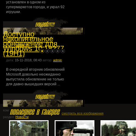
установлен в одном из
супермаркетов города, и украл 92
игрушки.
Доступно
накопительное
комментарии:
0
| просмотров:
0
|
обновление для
раздел:
Новости
Windows 10 18277
(19H1)
дата:
15-11-2018, 08:43
автор:
admin
В очередной вторник обновлений
Microsoft довольно неожиданно
выпустила обновление не только
для давно вышедших версий ...
комментарии:
0
| просмотров:
0
|
смотреть все изображения
раздел:
Новости