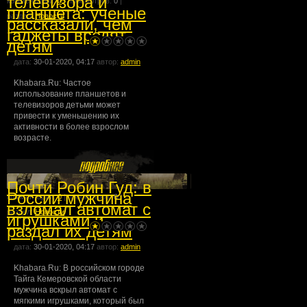
телевизора и
комментарии:
0
| просмотров:
0
|
планшета: ученые
раздел:
Новости
рассказали, чем
гаджеты вредят
детям
дата:
30-01-2020, 04:17
автор:
admin
Khabara.Ru: Частое
использование планшетов и
телевизоров детьми может
привести к уменьшению их
активности в более взрослом
возрасте.
Почти Робин Гуд: в
России мужчина
комментарии:
0
| просмотров:
0
|
взломал автомат с
раздел:
Новости
игрушками и
раздал их детям
дата:
30-01-2020, 04:17
автор:
admin
Khabara.Ru: В российском городе
Тайга Кемеровской области
мужчина вскрыл автомат с
мягкими игрушками, который был