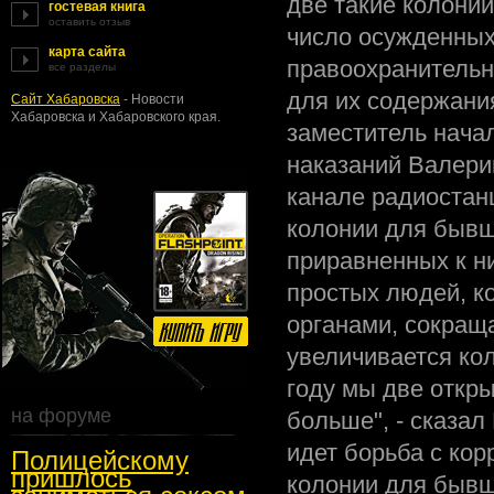
две такие колонии
гостевая книга
оставить отзыв
число осужденных
карта сайта
правоохранительн
все разделы
для их содержани
Сайт Хабаровска
- Новости
Хабаровска и Хабаровского края.
заместитель нача
наказаний Валери
канале радиостанц
колонии для бывш
приравненных к н
простых людей, к
органами, сокраща
увеличивается ко
году мы две откры
на форуме
больше", - сказал
идет борьба с кор
Полицейскому
пришлось
колонии для бывш