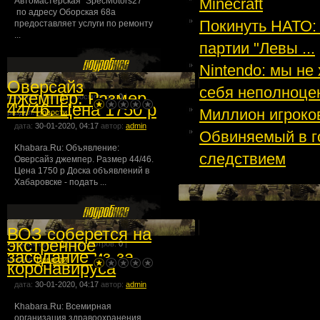
Minecraft
Автомастерская "SpecMotors27"
по адресу Оборская 68а
Покинуть НАТО: 
предоставляет услуги по ремонту
...
партии "Левы ...
Nintendo: мы не
Оверсайз
себя неполноцен 
джемпер. Размер
комментарии:
0
| просмотров:
0
|
44/46. Цена 1750 р
Миллион игроко
раздел:
Новости
дата:
30-01-2020, 04:17
автор:
admin
Обвиняемый в го
Khabara.Ru: Объявление:
следствием
Оверсайз джемпер. Размер 44/46.
Цена 1750 р Доска объявлений в
Хабаровске - подать ...
ВОЗ соберется на
экстренное
комментарии:
0
| просмотров:
0
|
заседание из-за
раздел:
Новости
коронавируса
дата:
30-01-2020, 04:17
автор:
admin
Khabara.Ru: Всемирная
организация здравоохранения