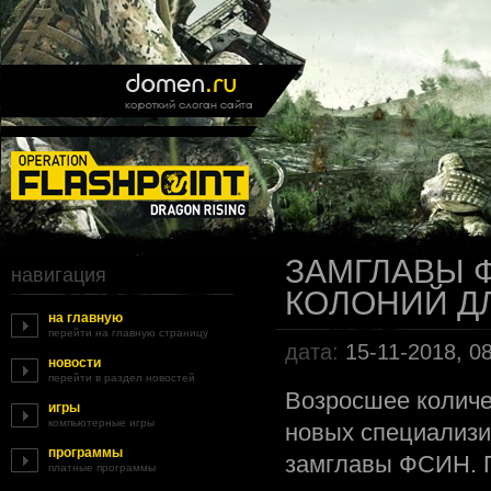
ЗАМГЛАВЫ 
навигация
КОЛОНИЙ Д
на главную
перейти на главную страницу
дата:
15-11-2018, 0
новости
перейти в раздел новостей
Возросшее количе
игры
компьютерные игры
новых специализи
программы
замглавы ФСИН. П
платные программы