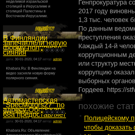
Генпрокуратура со
неделимой израильской
столицей в Иерусалиме и
2017 году виновн
столицей Палестины в
Восточном Иерусалиме.
1,3 тыс. человек
По данным ведомс
преступления ока
В Финляндии
запечатлели новую
комментарии:
0
| просмотров:
0
|
Каждый 14-й чело
форму полярного
раздел:
Новости
сияния
коррупционным де
дата:
30-01-2020, 04:17
автор:
admin
или структур мес
Khabara.Ru: В Финляндии на
коррупцию оказал
видео засняли новую форму
полярного сияния.
выборных органов
Гордеев. https://stf
Автомастерская
"SpecMotors27" по
похожие стат
комментарии:
0
| просмотров:
0
|
адресу Оборская
раздел:
Новости
68а предоставляет
Полицейскому п
дата:
30-01-2020, 04:17
автор:
admin
чтобы доказать ф
Khabara.Ru: Объявление: