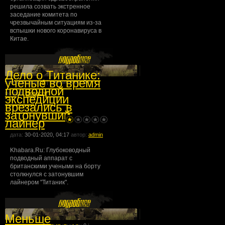
решила созвать экстренное
заседание комитета по
чрезвычайным ситуациям из-за
вспышки нового коронавируса в
Китае.
Дело о Титанике:
ученые во время
комментарии:
0
| просмотров:
0
|
подводной
раздел:
Новости
экспедиции
врезались в
затонувший
лайнер
дата:
30-01-2020, 04:17
автор:
admin
Khabara.Ru: Глубоководный
подводный аппарат с
британскими учеными на борту
столкнулся с затонувшим
лайнером "Титаник".
Меньше